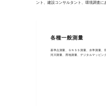
ント、建設コンサルタント、環境調査に
各種一般測量
基準点測量、ＧＮＳＳ測量、水準測量、
河川測量、用地測量、デジタルマッピン